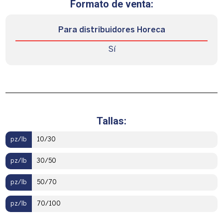
Formato de venta:
Para distribuidores Horeca
Sí
Tallas:
pz/lb
10/30
pz/lb
30/50
pz/lb
50/70
pz/lb
70/100