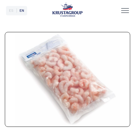
ES
EN